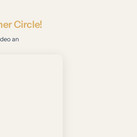
ner 
Circle!
ideo 
an