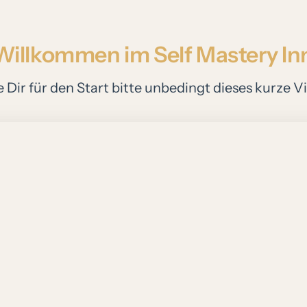
Willkommen 
im 
Self 
Mastery 
In
e 
Dir 
für 
den 
Start 
bitte 
unbedingt 
dieses 
kurze 
V