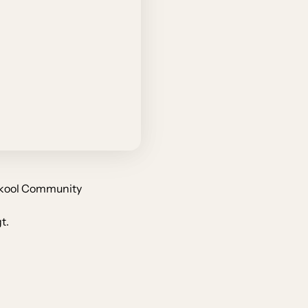
kool 
Community 
t.