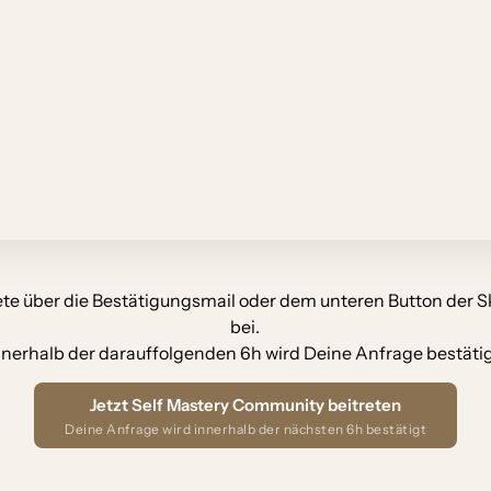
ete 
über 
die 
Bestätigungsmail 
oder 
dem 
unteren 
Button 
der 
S
bei.

nnerhalb 
der 
darauffolgenden 
6h 
wird 
Deine 
Anfrage 
bestätig
Jetzt Self Mastery Community beitreten
Deine Anfrage wird innerhalb der nächsten 6h bestätigt